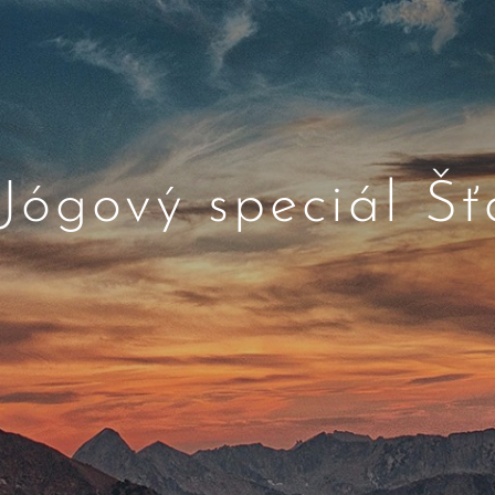
 Jógový speciál Š