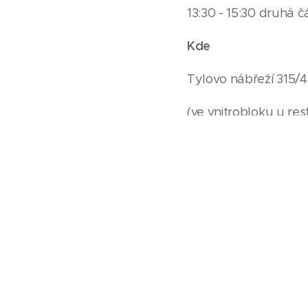
13:30 - 15:30 druhá 
Kde
Tylovo nábřeží 315/4
(ve vnitrobloku u r
Jitky Šedové)
Lektorka
Veronika Tomko
Cena
Cena za speciál: 1.0
Cena zahrnuje pronáj
Storno
Více jak 7 kalendářn