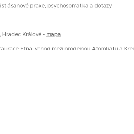
část ásanové praxe, psychosomatika a dotazy
, Hradec Králové -
mapa
estaurace Etna, vchod mezi prodejnou AtomRatu a Kr
00 Kč
em sálu, lekce jógy, zapůjčení pomůcek.
ích dní předem vrátím celou částku. Méně jak 7 dní 1