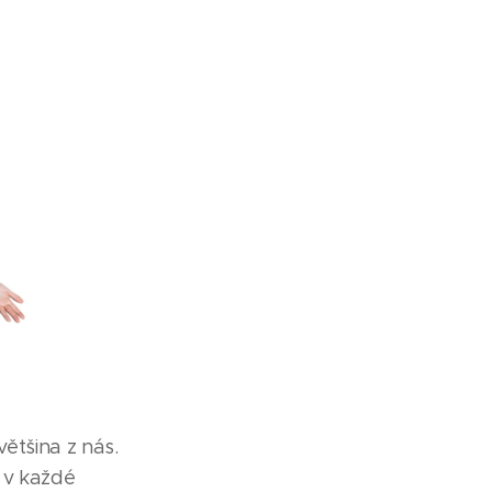
ětšina z nás.
 v každé