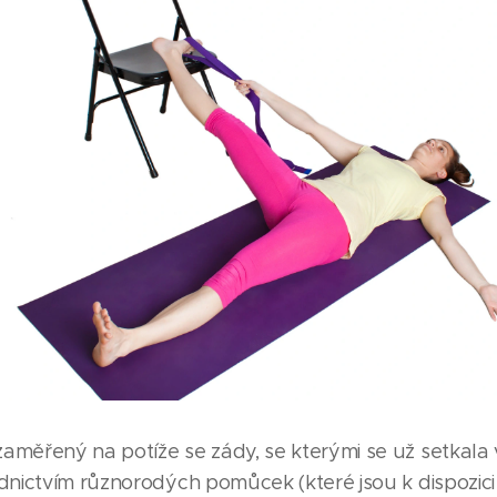
měřený na potíže se zády, se kterými se už setkala v
dnictvím různorodých pomůcek (které jsou k dispozici