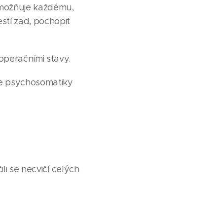
umožňuje každému,
stí zad, pochopit
ooperačními stavy.
se psychosomatiky
li se necvičí celých