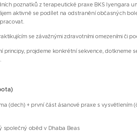
dních poznatků z terapeutické praxe BKS Iyengara 
jem aktivně se podílet na odstranění občasných bole
í pracovat.
raktikujícím se závažnými zdravotními omezeními či p
ní principy, projdeme konkrétní sekvence, dotkneme 
.
bota)
ma (dech) + první část ásanové praxe s vysvětlením (či
dný společný oběd v Dhaba Beas