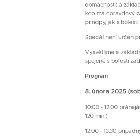
domácnosti) a zákla
kdo má opravdový zá
principy, jak s bolest
Speciál není určen p
Vysvětlíme si základ
spojené s bolestí zad
Program
8. února 2025 (so
10:00 - 12:00 pránajá
120 min;)
12:00 - 13:30 přípa