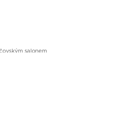
ejčovským salonem
00 % storno - možnost