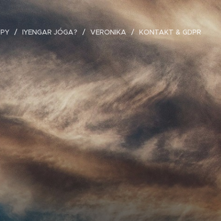
PY
IYENGAR JÓGA?
VERONIKA
KONTAKT & GDPR