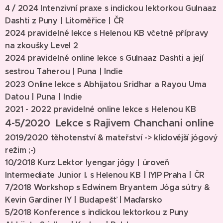
4 / 2024 Intenzivní praxe s indickou lektorkou Gulnaaz
Dashti z Puny | Litoměřice | ČR
2024 pravidelné lekce s Helenou KB včetně přípravy
na zkoušky Level 2
2024 pravidelné online lekce s Gulnaaz Dashti a její
sestrou Taherou |
Puna | Indie
2023 Online lekce s Abhijatou Sridhar a Rayou Uma
Datou | Puna | Indie
2021 - 2022 pravidelné online lekce s Helenou KB
4-5/2020 Lekce s Rajivem Chanchani online
2019/2020 těhotenství & mateřství -> klidovější jógový
režim ;-)
10/2018
Kurz Lektor Iyengar jógy | úroveň
Intermediate Junior I.
s Helenou KB
| IYIP Praha | ČR
7/2018 Workshop s Edwinem Bryantem
Jóga sútry &
Kevin Gardiner IY | Budapešť | Maďarsk
o
5/2018
Konference s indickou lektorkou z Puny