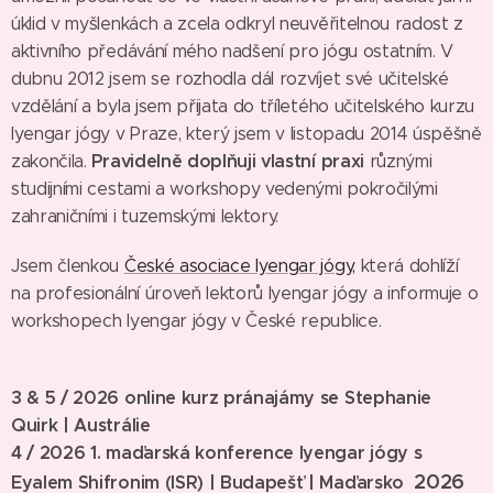
úklid v myšlenkách a zcela odkryl neuvěřitelnou radost z
aktivního předávání mého nadšení pro jógu ostatním. V
dubnu 2012 jsem se rozhodla dál rozvíjet své učitelské
vzdělání a byla jsem přijata do tříletého učitelského kurzu
Iyengar jógy v Praze, který jsem v listopadu 2014 úspěšně
Pravidelně doplňuji vlastní praxi
zakončila.
různými
studijními cestami a workshopy vedenými pokročilými
zahraničními i tuzemskými lektory.
Jsem členkou
České asociace Iyengar jógy,
která dohlíží
na profesionální úroveň lektorů Iyengar jógy a informuje o
workshopech Iyengar jógy v České republice.
3 & 5 / 2026 online kurz pránajámy se Stephanie
Quirk | Austrálie
4 / 2026 1. maďarská konference Iyengar jógy s
2026
Eyalem Shifronim (ISR) | Budapešť | Maďarsko