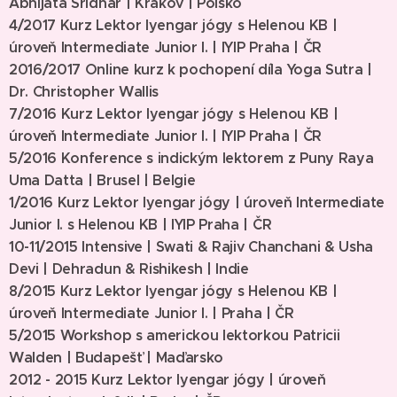
Abhijata Sridhar | Krakov | Polsko
4/2017 Kurz Lektor Iyengar jógy s Helenou KB |
úroveň Intermediate Junior I. | IYIP Praha | ČR
2016/2017 Online kurz k pochopení díla Yoga Sutra |
Dr. Christopher Wallis
7/2016 Kurz Lektor Iyengar jógy
s Helenou KB |
úroveň Intermediate Junior I.
| IYIP Praha | ČR
5/2016 Konference s indickým lektorem z Puny
Raya
Uma Datta | Brusel | Belgie
1/2016
Kurz Lektor Iyengar jógy | úroveň Intermediate
Junior I.
s Helenou KB
| IYIP Praha | ČR
10-11/2015 Intensive | Swati & Rajiv Chanchani & Usha
Devi | Dehradun & Rishikesh | Indie
8/2015
Kurz Lektor Iyengar jógy s Helenou KB |
úroveň Intermediate Junior I.
|
Praha | ČR
5/2015 Workshop s americkou lektorkou Patricii
Walden | Budapešť | Maďarsko
2012 - 2015 Kurz Lektor Iyengar jógy | úroveň