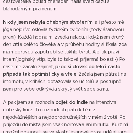
cestovatelka pouští znenadání našla svěží oázu s
blahodárným pramenem.
Nikdy jsem nebyla ohebným stvořením
, a i přesto mě
jóga nejdříve oslovila fyzickým cvičením (tedy ásanovou
praxí). Každá hodina mi zvedla náladu, i když jsem druhý
den cítila celého člověka a v průběhu hodiny si říkala, zda
mám opravdu zapotřebí se takhle týrat. Ale jak praví
interní jogínský vtip, byla to taková příjemná bolest:-) Po
proč si člověk po lekci často
čase mě začalo zajímat,
připadá tak optimisticky a vřele
. Začala jsem pátrat na
internetu, v knihách, dotazovala se učitelů...a postupně
jsem pro sebe odkrývala skrytý svět sebe sama.
odjet do Indie
A pak jsem se rozhodla
na intenzivní
učitelský kurz. To rozhodnutí patří k těm z
nejodvážnějších a nejdobrodružnějších v mém životě. Po
příjezdu do místa jsem však nelitovala ani minutku. Kurz mi
umožnil posunout se ve vlastní ásanové praxi, udělat jarní