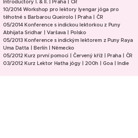
Introductory I. & II. | Praha | ČR
10/2014 Workshop pro lektory Iyengar jóga pro
těhotné s Barbarou Queirolo | Praha | ČR
05/2014 Konference s indickou lektorkou z Puny
Abhijata Sridhar | Varšava | Polsko
05/2013 Konference s indickým lektorem
z Puny
Raya
Uma Datta | Berlín | Německo
05/2012 Kurz první pomoci
|
Červený kříž | Praha | ČR
03/2012 Kurz Lektor Hatha jógy | 200h | Goa | Indie
Přijď si se mnou užít radost z pohybu, dechu a aktivně
uvolněné mysli na
veřejné lekce
!
Učitelé, jimž vděčím za zažehnutí mé jogínské jiskry:
Helena Kubrychtová Bártová
- učí Iyengar jógu
v
Praze u Palladia
Gulnaz a Tahera Dashti
- učí Iyenar jógu ve