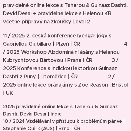
pravidelné online lekce s Taherou & Gulnaaz Dashti,
Devki Desai +
pravidelné lekce s Helenou KB
včetně přípravy na zkoušky Level 2
11 / 2025 2. česká konference Iyengar jógy s
Gabriellou Giubillaro | Plzeň | ČR
4
/ 2025 Workshop Abdominální ásány s Helenou
Kubrychtovou Bártovou | Praha | ČR
3 /
2025
Konference s indickou lektorkou Gulnaaz
Dashti z Puny | Litoměřice | ČR
2 /
2025 online lekce pránajámy s Zoe Reason | Bristol
| UK
2025 pravidelné online lekce s Taherou & Gulnaaz
Dashti, Devki Desai | Indie
10 / 2024 Vzdělávání v přístupu k problémům pánve |
Stephanie Quirk (AUS) | Brno | ČR