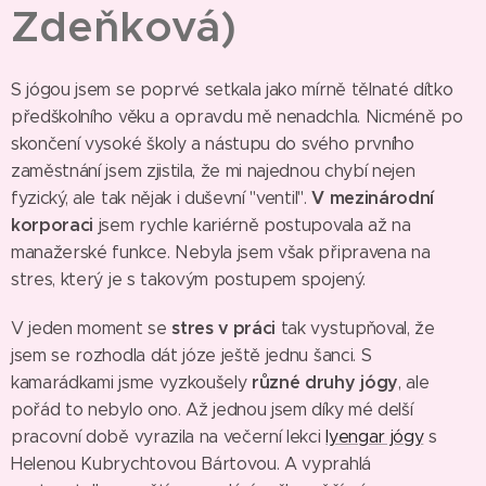
Zdeňková)
S jógou jsem se poprvé setkala jako mírně tělnaté dítko
předškolního věku a opravdu mě nenadchla. Nicméně po
skončení vysoké školy a nástupu do svého prvního
zaměstnání jsem zjistila, že mi najednou chybí nejen
V mezinárodní
fyzický, ale tak nějak i duševní "ventil".
korporaci
jsem rychle kariérně postupovala až na
manažerské funkce. Nebyla jsem však připravena na
stres, který je s takovým postupem spojený.
stres v práci
V jeden moment se
tak vystupňoval, že
jsem se rozhodla dát józe ještě jednu šanci. S
různé druhy jógy
kamarádkami jsme vyzkoušely
, ale
pořád to nebylo ono. Až jednou jsem díky mé delší
pracovní době vyrazila na večerní lekci
Iyengar jógy
s
Helenou Kubrychtovou Bártovou. A vyprahlá