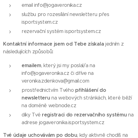
email info@jogaveronika.cz
službu pro rozesílání newsletteru přes
isportsystem.cz
rezervační systém isportsystem.cz
Kontaktní informace jsem od Tebe získala
jedním z
:
následujících způsobů
emailem
, který jsi my poslal/a na
info@jogaveronika.cz či dříve na
veronika.zdenkova@gmail.com
přihlášení do
prostřednictvím Tvého
newsletteru
na webových stránkách, které běží
na doméně webnode.cz
registraci do rezervačního systému
díky Tvé
na
adrese jogaveronika.isportsystem.cz
Tvé údaje uchovávám po dobu
, kdy aktivně chodíš na