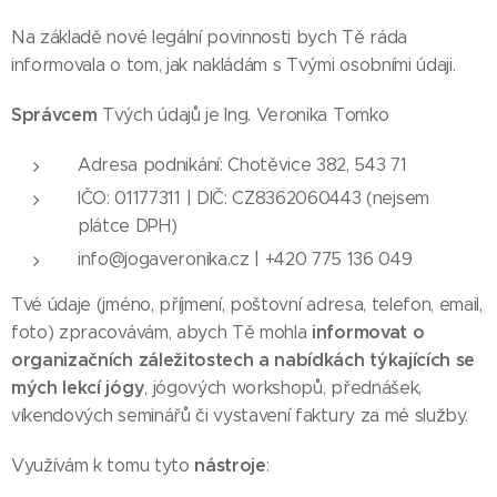
Na základě nové legální povinnosti bych Tě ráda
informovala o tom, jak nakládám s Tvými osobními údaji.
Správcem
Tvých údajů je Ing. Veronika Tomko
Adresa podnikání: Chotěvice 382, 543 71
IČO: 01177311 | DIČ: CZ8362060443 (nejsem
plátce DPH)
info@jogaveronika.cz | +420 775 136 049
Tvé údaje (jméno, příjmení, poštovní adresa, telefon, email,
informovat o
foto) zpracovávám, abych Tě mohla
organizačních záležitostech a nabídkách týkajících se
mých lekcí jógy
, jógových workshopů, přednášek,
víkendových seminářů či vystavení faktury za mé služby.
nástroje
Využívám k tomu tyto
: