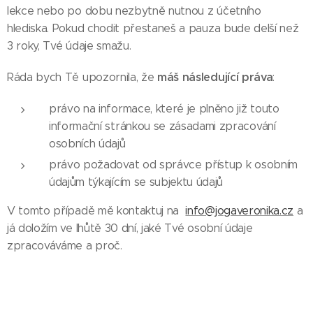
lekce nebo po dobu nezbytně nutnou z účetního
hlediska. Pokud chodit přestaneš a pauza bude delší než
3 roky, Tvé údaje smažu.
máš následující práva
Ráda bych Tě upozornila, že
:
právo na informace, které je plněno již touto
informační stránkou se zásadami zpracování
osobních údajů
právo požadovat od správce přístup k osobním
údajům týkajícím se subjektu údajů
V tomto případě mě kontaktuj na
info@jogaveronika.cz
a
já doložím ve lhůtě 30 dní, jaké Tvé osobní údaje
zpracováváme a proč.
právo na jejich opravu nebo výmaz
Tvým další právem je právo na výmaz (být zapomenut).