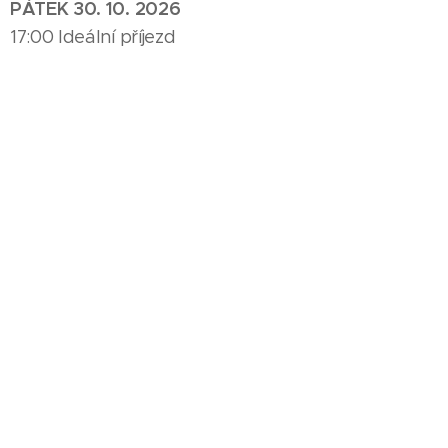
PÁTEK 30. 10. 2026
17:00 Ideální příjezd
18:00 - 19:45 Restorativní jóga
19:50 Večeře
SOBOTA 31. 10. 2026
7:15 - 7:45 Pránajáma (dobrovolná účast)
7:45 - 8:15 Káva, čaj (prosím nejíst :-)
8:15 - 9:45 Ásanová praxe
10:00 Snídaně
17:00 - 18:30 Ásanová praxe
18:35 Večeře
19:30 - 20:30 Společný večer nad otázkami jógové
filosofie, zpívání manter / suter (dobrovolná účast)
NEDĚLE 1. 11. 2026