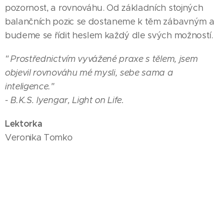
pozornost, a rovnováhu. Od základních stojných
balančních pozic se dostaneme k těm zábavným a
budeme se řídit heslem každý dle svých možností.
" Prostřednictvím vyvážené praxe s tělem, jsem
objevil rovnováhu mé mysli, sebe sama a
inteligence."
- B.K.S. Iyengar, Light on Life.
Lektorka
Veronika Tomko
Cena
700 Kč
Zrušení víc jak 7 dní předem, zašlu zpět finance.
Zrušení méně, jak 7 dní předem, 100% storno.