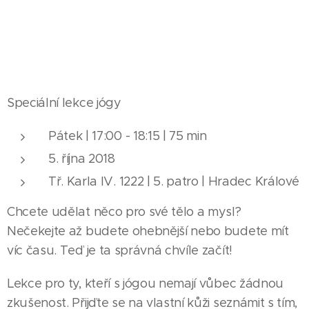
Speciální lekce jógy
Pátek | 17:00 - 18:15 | 75 min
5. října 2018
Tř. Karla IV. 1222 | 5. patro | Hradec Králové
Chcete udělat něco pro své tělo a mysl?
Nečekejte až budete ohebnější nebo budete mít
víc času. Teď je ta správná chvíle začít!
Lekce pro ty, kteří s jógou nemají vůbec žádnou
zkušenost. Přijďte se na vlastní kůži seznámit s tím,