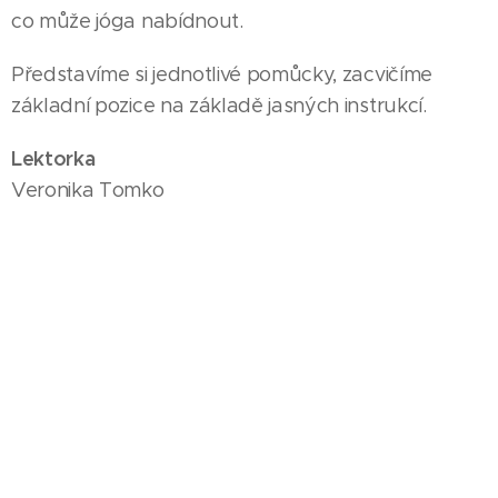
co může jóga nabídnout.
Představíme si jednotlivé pomůcky, zacvičíme
základní pozice na základě jasných instrukcí.
Lektorka
Veronika Tomko
Cena
Cena za speciální lekci (75 min): 150 Kč
Cena zahrnuje pronájem sálu, lekci jógy, zapůjčení
všech pomůcek.
Storno
10 dní předem a více - vrácení celé částky méně
než 10 dní - 100% storno